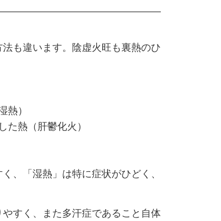
方法も違います。陰虚火旺も裏熱のひ
湿熱）
した熱（肝鬱化火）
すく、「湿熱」は特に症状がひどく、
りやすく、また多汗症であること自体