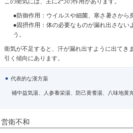
この衛気には、主に2つの作用があります。
●防御作用：ウイルスや細菌、寒さ暑さから
●固摂作用：体の必要なものが漏れ出さない
う。
衛気が不足すると、汗が漏れ出すように出てき
引く傾向にあります。
代表的な漢方薬
補中益気湯、人参養栄湯、防己黄耆湯、八味地黄
営衛不和