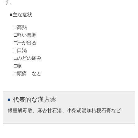
す。
■主な症状
□高熱
□軽い悪寒
□汗が出る
□口渇
□のどの痛み
□咳
□頭痛 など
代表的な漢方薬
銀翹解毒散、麻杏甘石湯、小柴胡湯加桔梗石膏など