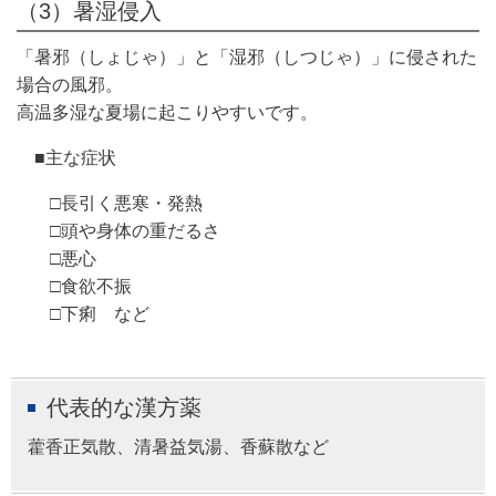
（3）暑湿侵入
「暑邪（しょじゃ）」と「湿邪（しつじゃ）」に侵された
場合の風邪。
高温多湿な夏場に起こりやすいです。
■主な症状
□長引く悪寒・発熱
□頭や身体の重だるさ
□悪心
□食欲不振
□下痢 など
代表的な漢方薬
藿香正気散、清暑益気湯、香蘇散など