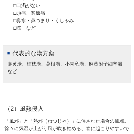
□口渇がない
□頭痛、関節痛
□鼻水・鼻づまり・くしゃみ
□咳 など
代表的な漢方薬
麻黄湯、桂枝湯、葛根湯、小青竜湯、麻黄附子細辛湯
など
（2）風熱侵入
「風邪」と「熱邪（ねつじゃ）」に侵された場合の風邪。
徐々に気温が上がり風が吹き始める、春に起こりやすいで