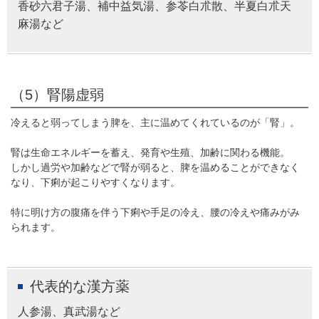
香砂六君子湯、補中益気湯、参苓白朮散、半夏白朮天
麻湯など
（5）腎陽虚弱
冷えると弱ってしまう脾を、主に温めてくれているのが「腎」。
腎は生命エネルギーを蓄え、発育や生殖、加齢に関わる機能。
しかし過労や加齢などで腎が弱ると、脾を温めることができなく
なり、下痢が起こりやすくなります。
特に明け方の腹痛を伴う下痢や手足の冷え、腰の冷えや痛みがみ
られます。
代表的な漢方薬
人参湯、真武湯など