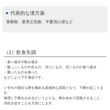
代表的な漢方薬
香蘇散、藿香正気散、半夏瀉心湯など
（2）飲食失調
・食べ過ぎや飲み過ぎ
・脂っこいものや生もの、冷たいもの、甘いものの食べ過ぎ
・腐ったものを食べた
などにより下す場合です。
いずれの場合も脾を傷める直接的な原因となり、下痢が起こりま
す。
無理に下痢を止めるというよりも、脾を休めて回復させること、
消化を促すことを大切にします。