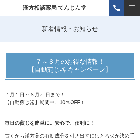
漢方相談薬局 てんじん堂
新着情報・お知らせ
７～８月のお得な情報！
【自動煎じ器 キャンペーン】
７月１
日～８月31日まで
！
【自動煎じ器】期間中、10％OFF！
毎日の煎じを簡単に。安心で、便利に！
古くから漢方薬の有効成分を引き出すにはとろ火が決め手