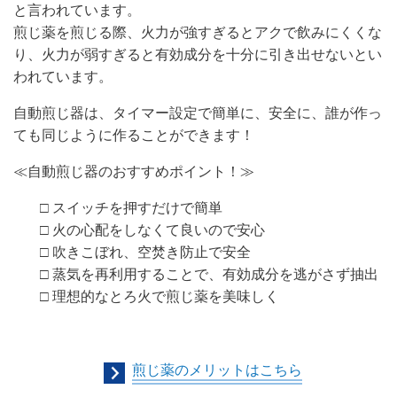
と言われています。
煎じ薬を煎じる際、火力が強すぎるとアクで飲みにくくな
り、火力が弱すぎると有効成分を十分に引き出せないとい
われています。
自動煎じ器は、タイマー設定で簡単に、安全に、誰が作っ
ても同じように作ることができます！
≪
自動煎じ器のおすすめポイント！
≫
□
スイッチを押すだけで簡単
□
火の心配をしなくて良いので安心
□
吹きこぼれ、空焚き防止で安全
□
蒸気を再利用することで、有効成分を逃がさず抽出
□
理想的なとろ火で煎じ薬を美味しく
煎じ薬のメリットはこちら